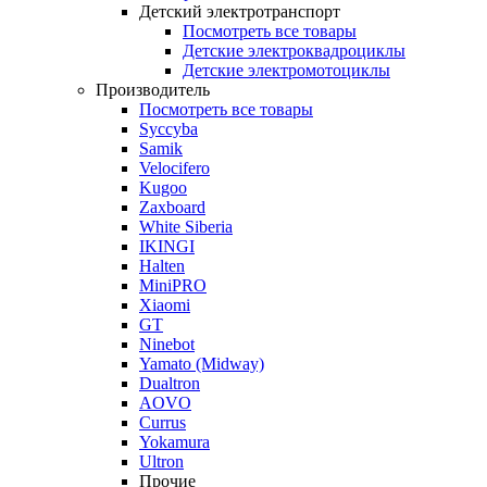
Детский электротранспорт
Посмотреть все товары
Детские электроквадроциклы
Детские электромотоциклы
Производитель
Посмотреть все товары
Syccyba
Samik
Velocifero
Kugoo
Zaxboard
White Siberia
IKINGI
Halten
MiniPRO
Xiaomi
GT
Ninebot
Yamato (Midway)
Dualtron
AOVO
Currus
Yokamura
Ultron
Прочие