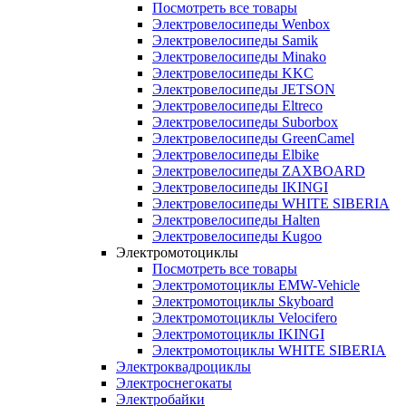
Посмотреть все товары
Электровелосипеды Wenbox
Электровелосипеды Samik
Электровелосипеды Minako
Электровелосипеды KKC
Электровелосипеды JETSON
Электровелосипеды Eltreco
Электровелосипеды Suborbox
Электровелосипеды GreenCamel
Электровелосипеды Elbike
Электровелосипеды ZAXBOARD
Электровелосипеды IKINGI
Электровелосипеды WHITE SIBERIA
Электровелосипеды Halten
Электровелосипеды Kugoo
Электромотоциклы
Посмотреть все товары
Электромотоциклы EMW-Vehicle
Электромотоциклы Skyboard
Электромотоциклы Velocifero
Электромотоциклы IKINGI
Электромотоциклы WHITE SIBERIA
Электроквадроциклы
Электроснегокаты
Электробайки