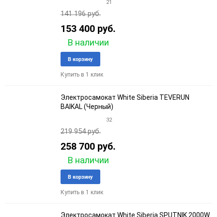
21
141 196 руб.
153 400 руб.
В наличии
Добавить
Добави
В корзину
в
к
Купить в 1 клик
избранное
сравне
Электросамокат White Siberia TEVERUN
BAIKAL (Черный)
32
219 954 руб.
258 700 руб.
В наличии
Добавить
Добави
В корзину
в
к
Купить в 1 клик
избранное
сравне
Электросамокат White Siberia SPUTNIK 2000W