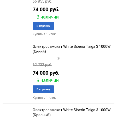
66 855 руб.
74 000 руб.
В наличии
Добавить
Добави
В корзину
в
к
Купить в 1 клик
избранное
сравне
Электросамокат White Siberia Taiga 3 1000W
(Синий)
34
62 732 руб.
74 000 руб.
В наличии
Добавить
Добави
В корзину
в
к
Купить в 1 клик
избранное
сравне
Электросамокат White Siberia Taiga 3 1000W
(Красный)