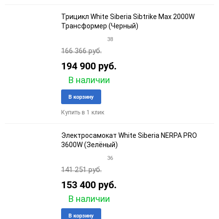
Трицикл White Siberia Sibtrike Max 2000W
Трансформер (Черный)
38
166 366 руб.
194 900 руб.
В наличии
Добавить
Добави
В корзину
в
к
Купить в 1 клик
избранное
сравне
Электросамокат White Siberia NERPA PRO
3600W (Зелёный)
36
141 251 руб.
153 400 руб.
В наличии
Добавить
Добави
В корзину