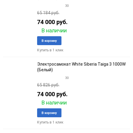
30
65 184 руб.
74 000 руб.
В наличии
Добавить
Добави
В корзину
в
к
Купить в 1 клик
избранное
сравне
Электросамокат White Siberia Taiga 3 1000W
(Белый)
30
65 826 руб.
74 000 руб.
В наличии
Добавить
Добави
В корзину
в
к
Купить в 1 клик
избранное
сравне