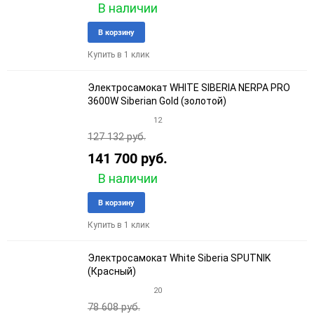
В наличии
Добавить
Добави
В корзину
в
к
Купить в 1 клик
избранное
сравне
Электросамокат WHITE SIBERIA NERPA PRO
3600W Siberian Gold (золотой)
12
127 132 руб.
141 700 руб.
В наличии
Добавить
Добави
В корзину
в
к
Купить в 1 клик
избранное
сравне
Электросамокат White Siberia SPUTNIK
(Красный)
20
78 608 руб.