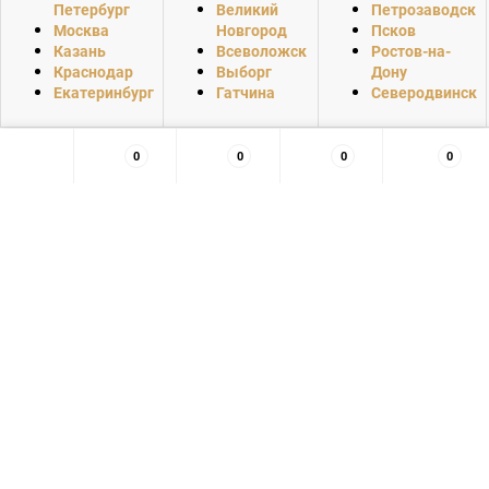
Петербург
Великий
Петрозаводск
Москва
Новгород
Псков
Казань
Всеволожск
Ростов-на-
Краснодар
Выборг
Дону
Екатеринбург
Гатчина
Северодвинск
0
0
0
0
×
Заказать обратный звонок
55,52,51,49,56,55,49,102,102,102,98,98,54,97,57,54,56,99,54,57,102,52
Нажимая на кнопку, вы даете согласие на обработку своих
персональных данных и соглашаетесь с
политикой
конфиденциальности
Спасибо за оставленную заявку!
Наш оператор свяжется с вами в ближайшее время