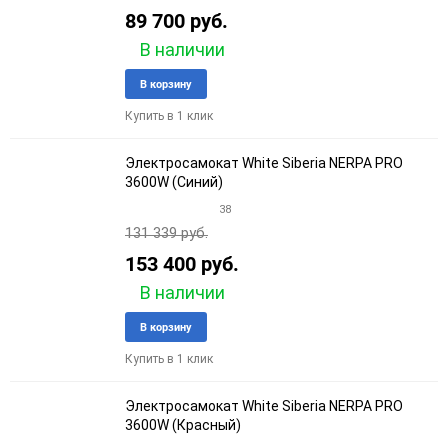
89 700 руб.
В наличии
Добавить
Добави
В корзину
в
к
Купить в 1 клик
избранное
сравне
Электросамокат White Siberia NERPA PRO
3600W (Синий)
38
131 339 руб.
153 400 руб.
В наличии
Добавить
Добави
В корзину
в
к
Купить в 1 клик
избранное
сравне
Электросамокат White Siberia NERPA PRO
3600W (Красный)