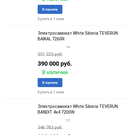
Добавить
Добави
В корзину
в
к
Купить в 1 клик
избранное
сравне
Электросамокат White Siberia TEVERUN
BAIKAL 7260R
14
351 325 руб.
390 000 руб.
В наличии
Добавить
Добави
В корзину
в
к
Купить в 1 клик
избранное
сравне
Электросамокат White Siberia TEVERUN
BANDIT 4x4 7200W
13
346 783 руб.