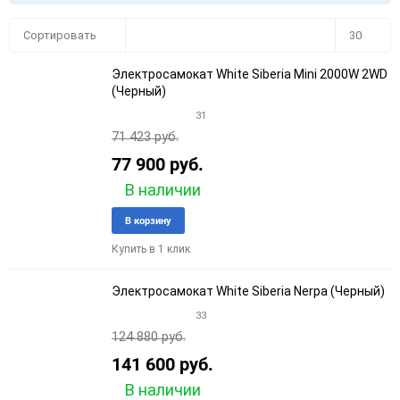
Плитка
Подробно
Компактно
Сортировать
30
Электросамокат White Siberia Mini 2000W 2WD
30
(Черный)
31
60
71 423 руб.
90
77 900 руб.
В наличии
150
Добавить
Добави
В корзину
в
к
Купить в 1 клик
избранное
сравне
Электросамокат White Siberia Nerpa (Черный)
33
124 880 руб.
141 600 руб.
В наличии