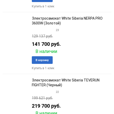
в
к
Купить в 1 клик
избранное
сравне
Электросамокат White Siberia NERPA PRO
3600W (Золотой)
23
129 137 руб.
141 700 руб.
В наличии
Добавить
Добави
В корзину
в
к
Купить в 1 клик
избранное
сравне
Электросамокат White Siberia TEVERUN
FIGHTER (Черный)
22
199 621 руб.
219 700 руб.
В наличии