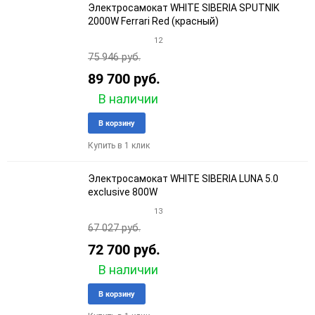
Электросамокат WHITE SIBERIA SPUTNIK
2000W Ferrari Red (красный)
12
75 946 руб.
89 700 руб.
В наличии
Добавить
Добави
В корзину
в
к
Купить в 1 клик
избранное
сравне
Электросамокат WHITE SIBERIA LUNA 5.0
exclusive 800W
13
67 027 руб.
72 700 руб.
В наличии
Добавить
Добави
В корзину
в
к