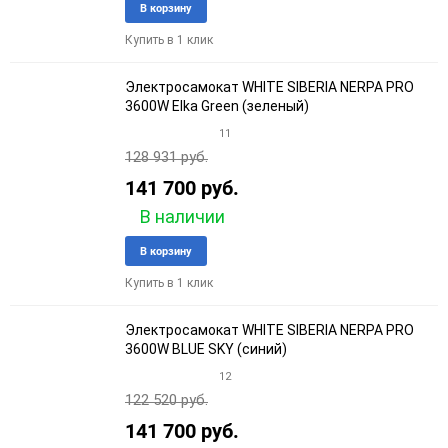
Добавить
Добави
В корзину
в
к
Купить в 1 клик
избранное
сравне
Электросамокат WHITE SIBERIA NERPA PRO
3600W Elka Green (зеленый)
11
128 931 руб.
141 700 руб.
В наличии
Добавить
Добави
В корзину
в
к
Купить в 1 клик
избранное
сравне
Электросамокат WHITE SIBERIA NERPA PRO
3600W BLUE SKY (синий)
12
122 520 руб.
141 700 руб.