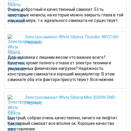
Егор
Очень добротный и качественный самокат. Есть
некоторые нюансы, на которые можно закрыть глаза в той
или иной мере, т.к. идеального самоката не существует.
Электросамокат White Siberia Thunder 48V21AH
(Черный)
Виктор
Для человека с лишним весом что важнее всего?
Конечно, кроме полного отказа от электро техники и
увеличенных физических нагрузок? Надёжность
конструкции самоката и хороший аккумулятор. В этом
самокате оба эти фактора присутствуют. Вся нижняя
часть цельная, самокат не сложится пополам через
какое-то время в процессе движения и пользователь не
воткнётся декой в землю с последующим полётом на
Электросамокат White Siberia Mini 2000W 2WD
поверхность планеты
(Черный)
Олег
Быстрый, собран очень качественно, ничего не люфтит.
Как первый самокат все вполне ок. Хорошее качество
изготовления.