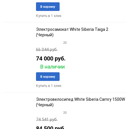
Добавить
Добави
В корзину
в
к
Купить в 1 клик
избранное
сравне
Электросамокат White Siberia Taiga 2
(Черный)
20
66 044 руб.
74 000 руб.
В наличии
Добавить
Добави
В корзину
в
к
Купить в 1 клик
избранное
сравне
Электровелосипед White Siberia Camry 1500W
(Черный)
20
74 541 руб.
84 500 руб.