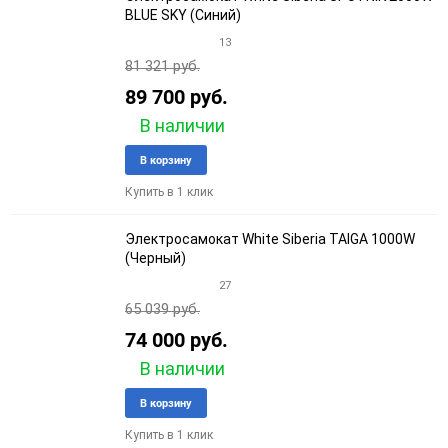
BLUE SKY (Синий)
13
81 321 руб.
89 700 руб.
В наличии
Добавить
Добави
В корзину
в
к
Купить в 1 клик
избранное
сравне
Электросамокат White Siberia TAIGA 1000W
(Черный)
27
65 039 руб.
74 000 руб.
В наличии
Добавить
Добави
В корзину
в
к
Купить в 1 клик
избранное
сравне