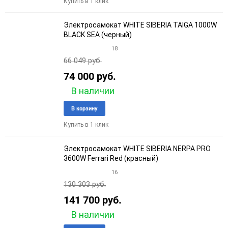
Купить в 1 клик
избранное
сравне
Электросамокат WHITE SIBERIA TAIGA 1000W
BLACK SEA (черный)
18
66 049 руб.
74 000 руб.
В наличии
Добавить
Добави
В корзину
в
к
Купить в 1 клик
избранное
сравне
Электросамокат WHITE SIBERIA NERPA PRO
3600W Ferrari Red (красный)
16
130 303 руб.
141 700 руб.
В наличии