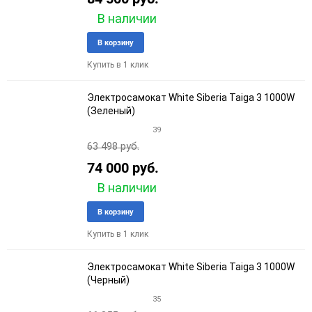
В наличии
Добавить
Добави
В корзину
в
к
Купить в 1 клик
избранное
сравне
Электросамокат White Siberia Taiga 3 1000W
(Зеленый)
39
63 498 руб.
74 000 руб.
В наличии
Добавить
Добави
В корзину
в
к
Купить в 1 клик
избранное
сравне
Электросамокат White Siberia Taiga 3 1000W
(Черный)
35