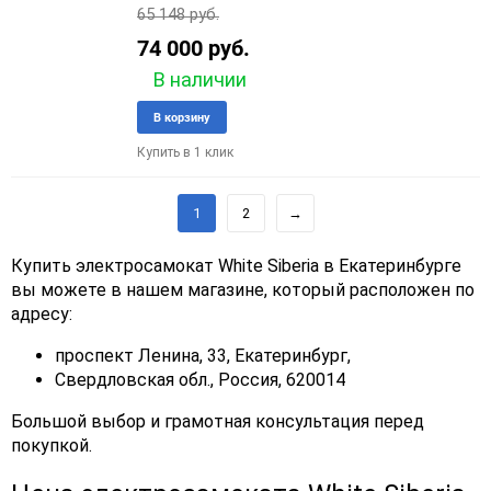
65 148 руб.
74 000 руб.
В наличии
Добавить
Добави
В корзину
в
к
Купить в 1 клик
избранное
сравне
1
2
→
Купить электросамокат White Siberia в Екатеринбурге
вы можете в нашем магазине, который расположен по
адресу:
проспект Ленина, 33, Екатеринбург,
Свердловская обл., Россия, 620014
Большой выбор и грамотная консультация перед
покупкой.