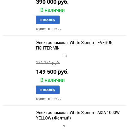
390 000 руб.
В наличии
Добавить
Добави
В корзину
в
к
Купить в 1 клик
избранное
сравне
Электросамокат White Siberia TEVERUN
FIGHTER MINI
13
131 131 руб.
149 500 руб.
В наличии
Добавить
Добави
В корзину
в
к
Купить в 1 клик
избранное
сравне
Электросамокат White Siberia TAIGA 1000W
YELLOW (Желтый)
9