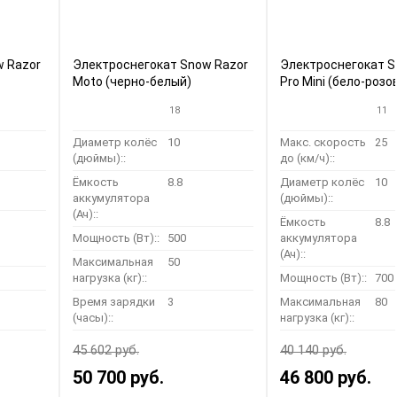
w Razor
Электроснегокат Snow Razor
Электроснегокат S
Moto (черно-белый)
Pro Mini (бело-розо
18
11
Диаметр колёс
10
Макс. скорость
25
(дюймы)::
до (км/ч)::
Ёмкость
8.8
Диаметр колёс
10
аккумулятора
(дюймы)::
(Ач)::
Ёмкость
8.8
Мощность (Вт)::
500
аккумулятора
(Ач)::
Максимальная
50
нагрузка (кг)::
Мощность (Вт)::
700
Время зарядки
3
Максимальная
80
(часы)::
нагрузка (кг)::
45 602 руб.
40 140 руб.
50 700 руб.
46 800 руб.