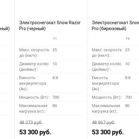
Электроснегокат Snow Razor
Электроснегокат Sno
сный)
Pro (черный)
Pro (бирюзовый)
11
16
Макс. скорость
25
Макс. скорость
25
до (км/ч)::
до (км/ч)::
Диаметр колёс
10
Диаметр колёс
10
(дюймы)::
(дюймы)::
Ёмкость
8.8
Ёмкость
8.8
аккумулятора
аккумулятора
(Ач)::
(Ач)::
Мощность (Вт)::
700
Мощность (Вт)::
700
Максимальная
80
Максимальная
80
нагрузка (кг)::
нагрузка (кг)::
48 273 руб.
48 967 руб.
53 300 руб.
53 300 руб.