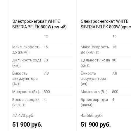
Электроснегокат WHITE
Электроснегокат WHITE
SIBERIA BELЁК 800W (синий)
SIBERIA BELЁК 800W (кра
12
10
Макс. скорость
15
Макс. скорость
15
до (км/ч)::
до (км/ч)::
Дальность хода
30
Дальность хода
30
(км)::
(км)::
Ёмкость
7.8
Ёмкость
7.8
аккумулятора
аккумулятора
(Ач)::
(Ач)::
Мощность (Вт)::
800
Мощность (Вт)::
800
Время зарядки
4
Время зарядки
4
(часы)::
(часы)::
47 470 руб.
45 666 руб.
51 900 руб.
51 900 руб.