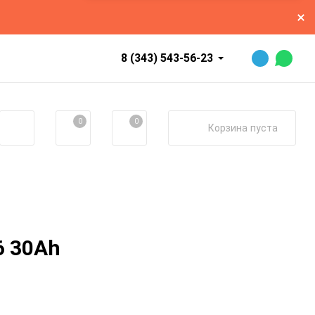
8 (343) 543-56-23
0
0
Корзина
пуста
6 30Ah