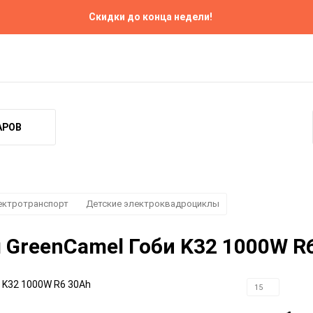
Скидки до конца недели!
Ремонт
Прокат
Контакты
АРОВ
ектротранспорт
Детские электроквадроциклы
GreenCamel Гоби K32 1000W R
15