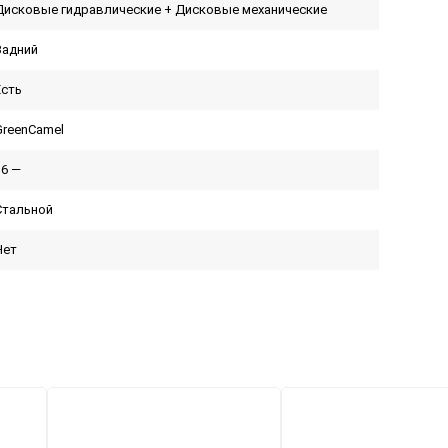
Дисковые гидравлические + Дисковые механические
Задний
Есть
GreenCamel
36 —
Стальной
Нет