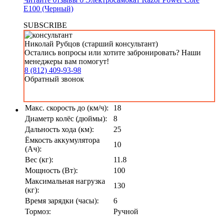
E100 (Черный)
SUBSCRIBE
Николай Рубцов (старший консультант)
Остались вопросы или хотите забронировать? Наши
менеджеры вам помогут!
8 (812) 409-93-98
Обратный звонок
Макс. скорость до (км/ч):
18
Диаметр колёс (дюймы):
8
Дальность хода (км):
25
Ёмкость аккумулятора
10
(Ач):
Вес (кг):
11.8
Мощность (Вт):
100
Максимальная нагрузка
130
(кг):
Время зарядки (часы):
6
Тормоз:
Ручной