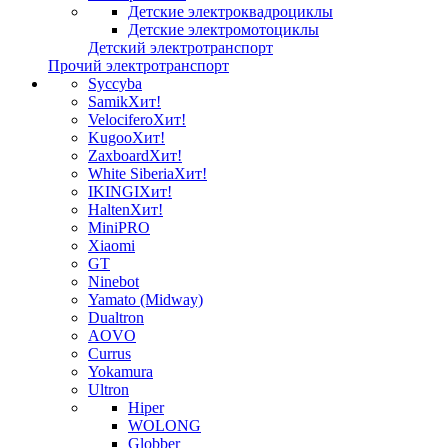
Детские электроквадроциклы
Детские электромотоциклы
Детский электротранспорт
Прочий электротранспорт
Syccyba
Samik
Хит!
Velocifero
Хит!
Kugoo
Хит!
Zaxboard
Хит!
White Siberia
Хит!
IKINGI
Хит!
Halten
Хит!
MiniPRO
Xiaomi
GT
Ninebot
Yamato (Midway)
Dualtron
AOVO
Currus
Yokamura
Ultron
Hiper
WOLONG
Globber