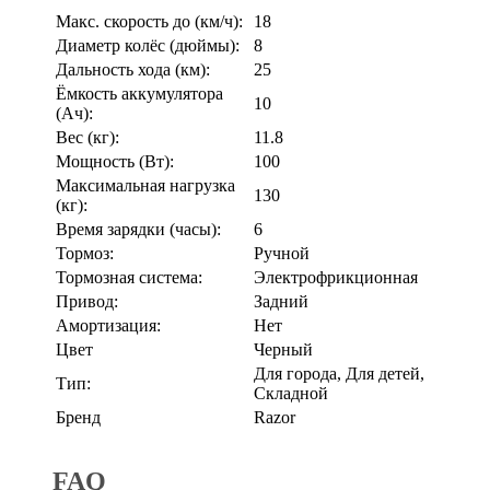
Макс. скорость до (км/ч):
18
Диаметр колёс (дюймы):
8
Дальность хода (км):
25
Ёмкость аккумулятора
10
(Ач):
Вес (кг):
11.8
Мощность (Вт):
100
Максимальная нагрузка
130
(кг):
Время зарядки (часы):
6
Тормоз:
Ручной
Тормозная система:
Электрофрикционная
Привод:
Задний
Амортизация:
Нет
Цвет
Черный
Для города, Для детей,
Тип:
Складной
Бренд
Razor
FAQ