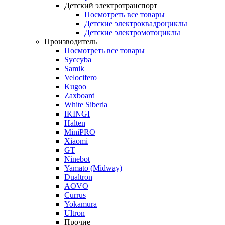
Детский электротранспорт
Посмотреть все товары
Детские электроквадроциклы
Детские электромотоциклы
Производитель
Посмотреть все товары
Syccyba
Samik
Velocifero
Kugoo
Zaxboard
White Siberia
IKINGI
Halten
MiniPRO
Xiaomi
GT
Ninebot
Yamato (Midway)
Dualtron
AOVO
Currus
Yokamura
Ultron
Прочие