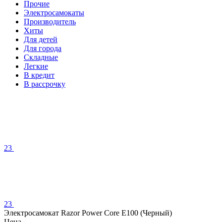
Прочие
Электросамокаты
Производитель
Хиты
Для детей
Для города
Складные
Легкие
В кредит
В рассрочку
23
23
Электросамокат Razor Power Core E100 (Черный)
Цена