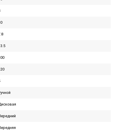
8
30
.8
3.5
300
120
5
Ручной
Дисковая
Передний
Передняя