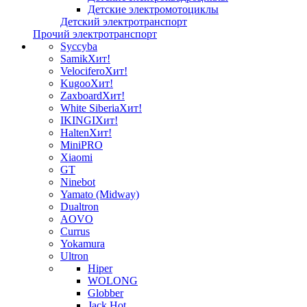
Детские электромотоциклы
Детский электротранспорт
Прочий электротранспорт
Syccyba
Samik
Хит!
Velocifero
Хит!
Kugoo
Хит!
Zaxboard
Хит!
White Siberia
Хит!
IKINGI
Хит!
Halten
Хит!
MiniPRO
Xiaomi
GT
Ninebot
Yamato (Midway)
Dualtron
AOVO
Currus
Yokamura
Ultron
Hiper
WOLONG
Globber
Jack Hot