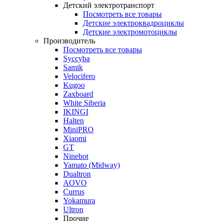
Детский электротранспорт
Посмотреть все товары
Детские электроквадроциклы
Детские электромотоциклы
Производитель
Посмотреть все товары
Syccyba
Samik
Velocifero
Kugoo
Zaxboard
White Siberia
IKINGI
Halten
MiniPRO
Xiaomi
GT
Ninebot
Yamato (Midway)
Dualtron
AOVO
Currus
Yokamura
Ultron
Прочие