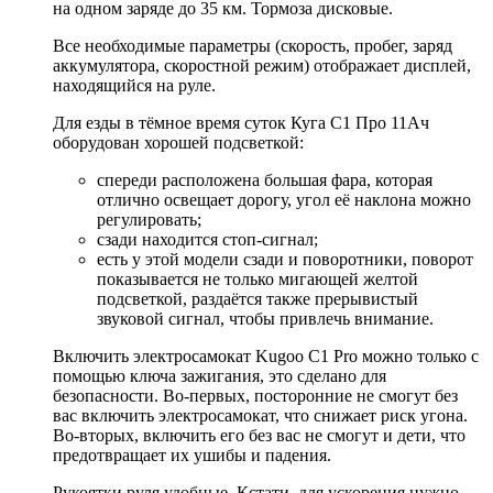
на одном заряде до 35 км. Тормоза дисковые.
Все необходимые параметры (скорость, пробег, заряд
аккумулятора, скоростной режим) отображает дисплей,
находящийся на руле.
Для езды в тёмное время суток Куга С1 Про 11Ач
оборудован хорошей подсветкой:
спереди расположена большая фара, которая
отлично освещает дорогу, угол её наклона можно
регулировать;
сзади находится стоп-сигнал;
есть у этой модели сзади и поворотники, поворот
показывается не только мигающей желтой
подсветкой, раздаётся также прерывистый
звуковой сигнал, чтобы привлечь внимание.
Включить электросамокат Kugoo C1 Pro можно только с
помощью ключа зажигания, это сделано для
безопасности. Во-первых, посторонние не смогут без
вас включить электросамокат, что снижает риск угона.
Во-вторых, включить его без вас не смогут и дети, что
предотвращает их ушибы и падения.
Рукоятки руля удобные. Кстати, для ускорения нужно