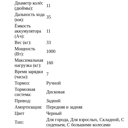
Диаметр колёс
11
(дюймы):
Дальность хода
35
(км):
Ёмкость
аккумулятора
11
(Ач):
Вес (кг):
33
Мощность
1000
(Вт):
Максимальная
160
нагрузка (кг):
Время зарядки
7
(часы):
Тормоз:
Ручной
Тормозная
Дисковая
система:
Привод:
Задний
Амортизация:
Передняя и задняя
Цвет
Черный
Для города, Для взрослых, Складной, С
Тип:
сиденьем, С большими колесами