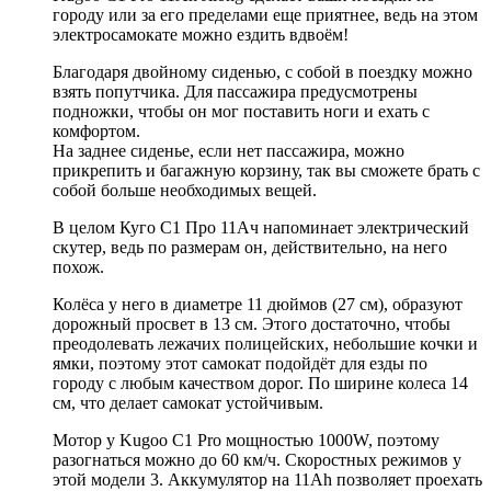
городу или за его пределами еще приятнее, ведь на этом
электросамокате можно ездить вдвоём!
Благодаря двойному сиденью, с собой в поездку можно
взять попутчика. Для пассажира предусмотрены
подножки, чтобы он мог поставить ноги и ехать с
комфортом.
На заднее сиденье, если нет пассажира, можно
прикрепить и багажную корзину, так вы сможете брать с
собой больше необходимых вещей.
В целом Куго С1 Про 11Ач напоминает электрический
скутер, ведь по размерам он, действительно, на него
похож.
Колёса у него в диаметре 11 дюймов (27 см), образуют
дорожный просвет в 13 см. Этого достаточно, чтобы
преодолевать лежачих полицейских, небольшие кочки и
ямки, поэтому этот самокат подойдёт для езды по
городу с любым качеством дорог. По ширине колеса 14
см, что делает самокат устойчивым.
Мотор у Kugoo C1 Pro мощностью 1000W, поэтому
разогнаться можно до 60 км/ч. Скоростных режимов у
этой модели 3. Аккумулятор на 11Ah позволяет проехать