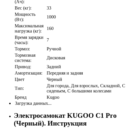
(Ач):
Вес (кг):
33
Мощность
1000
(Вт):
Максимальная
160
нагрузка (кг):
Время зарядки
7
(часы):
Тормоз:
Ручной
Тормозная
Дисковая
система:
Привод:
Задний
Амортизация:
Передняя и задняя
Цвет
Черный
Для города, Для взрослых, Складной, С
Тип:
сиденьем, С большими колесами
Бренд
Kugoo
Загрузка данных...
Электросамокат KUGOO C1 Pro
(Черный). Инструкция