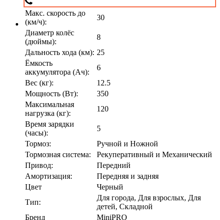
Макс. скорость до
30
(км/ч):
Диаметр колёс
8
(дюймы):
Дальность хода (км):
25
Ёмкость
6
аккумулятора (Ач):
Вес (кг):
12.5
Мощность (Вт):
350
Максимальная
120
нагрузка (кг):
Время зарядки
5
(часы):
Тормоз:
Ручной и Ножной
Тормозная система:
Рекуперативный и Механический
Привод:
Передний
Амортизация:
Передняя и задняя
Цвет
Черный
Для города, Для взрослых, Для
Тип:
детей, Складной
Бренд
MiniPRO