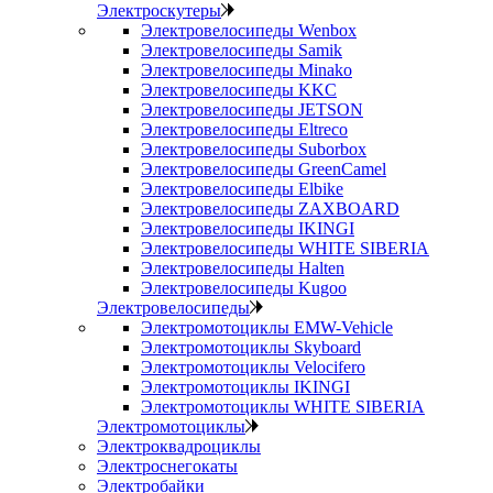
Электроскутеры
Электровелосипеды Wenbox
Электровелосипеды Samik
Электровелосипеды Minako
Электровелосипеды KKC
Электровелосипеды JETSON
Электровелосипеды Eltreco
Электровелосипеды Suborbox
Электровелосипеды GreenCamel
Электровелосипеды Elbike
Электровелосипеды ZAXBOARD
Электровелосипеды IKINGI
Электровелосипеды WHITE SIBERIA
Электровелосипеды Halten
Электровелосипеды Kugoo
Электровелосипеды
Электромотоциклы EMW-Vehicle
Электромотоциклы Skyboard
Электромотоциклы Velocifero
Электромотоциклы IKINGI
Электромотоциклы WHITE SIBERIA
Электромотоциклы
Электроквадроциклы
Электроснегокаты
Электробайки