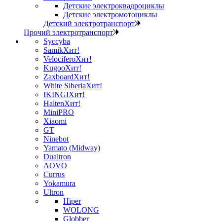
Детские электроквадроциклы
Детские электромотоциклы
Детский электротранспорт
Прочий электротранспорт
Syccyba
Samik
Хит!
Velocifero
Хит!
Kugoo
Хит!
Zaxboard
Хит!
White Siberia
Хит!
IKINGI
Хит!
Halten
Хит!
MiniPRO
Xiaomi
GT
Ninebot
Yamato (Midway)
Dualtron
AOVO
Currus
Yokamura
Ultron
Hiper
WOLONG
Globber