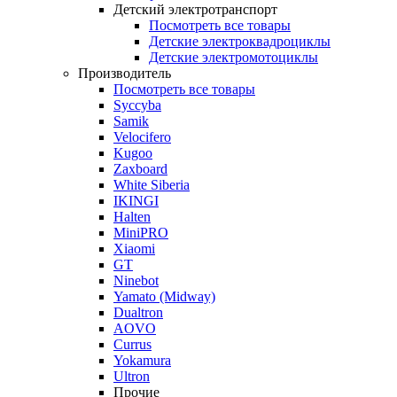
Детский электротранспорт
Посмотреть все товары
Детские электроквадроциклы
Детские электромотоциклы
Производитель
Посмотреть все товары
Syccyba
Samik
Velocifero
Kugoo
Zaxboard
White Siberia
IKINGI
Halten
MiniPRO
Xiaomi
GT
Ninebot
Yamato (Midway)
Dualtron
AOVO
Currus
Yokamura
Ultron
Прочие