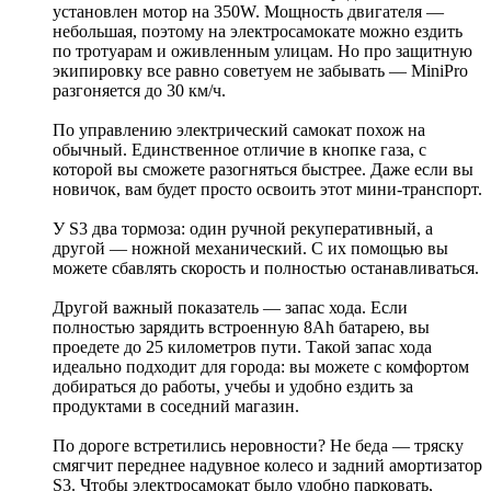
установлен мотор на 350W. Мощность двигателя —
небольшая, поэтому на электросамокате можно ездить
по тротуарам и оживленным улицам. Но про защитную
экипировку все равно советуем не забывать — MiniPro
разгоняется до 30 км/ч.
По управлению электрический самокат похож на
обычный. Единственное отличие в кнопке газа, с
которой вы сможете разогняться быстрее. Даже если вы
новичок, вам будет просто освоить этот мини-транспорт.
У S3 два тормоза: один ручной рекуперативный, а
другой — ножной механический. С их помощью вы
можете сбавлять скорость и полностью останавливаться.
Другой важный показатель — запас хода. Если
полностью зарядить встроенную 8Ah батарею, вы
проедете до 25 километров пути. Такой запас хода
идеально подходит для города: вы можете с комфортом
добираться до работы, учебы и удобно ездить за
продуктами в соседний магазин.
По дороге встретились неровности? Не беда — тряску
смягчит переднее надувное колесо и задний амортизатор
S3. Чтобы электросамокат было удобно парковать,