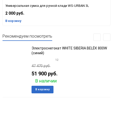
Универсальная сумка для ручной клади WS-URBAN 3L
2 000 руб.
В корзину
Рекомендуем посмотреть
Электроснегокат WHITE SIBERIA BELЁК 800W
(синий)
12
47 470 руб.
51 900 руб.
В наличии
Добавить
Добави
В корзину
в
к
избранное
сравне