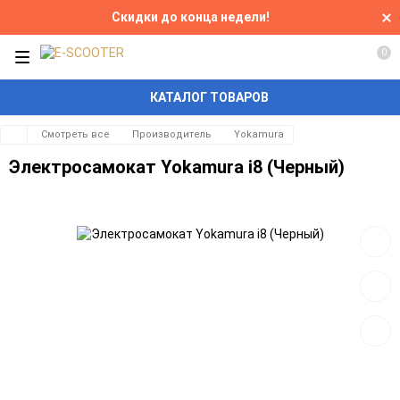
Скидки до конца недели!
0
КАТАЛОГ ТОВАРОВ
Смотреть все
Производитель
Yokamura
Электросамокат Yokamura i8 (Черный)
Добав
в
избра
Добав
к
сравн