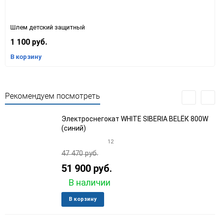
Шлем детский защитный
1 100 руб.
В корзину
Рекомендуем посмотреть
Электроснегокат WHITE SIBERIA BELЁК 800W
(синий)
12
47 470 руб.
51 900 руб.
В наличии
Добавить
Добави
В корзину
в
к
избранное
сравне