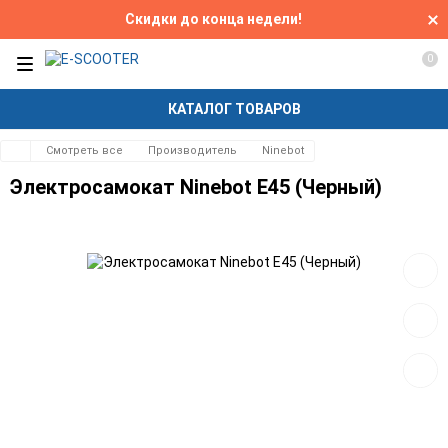
Скидки до конца недели!
0
КАТАЛОГ ТОВАРОВ
Смотреть все
Производитель
Ninebot
Электросамокат Ninebot E45 (Черный)
Добав
в
избра
Добав
к
сравн