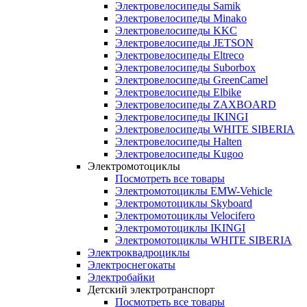
Электровелосипеды Samik
Электровелосипеды Minako
Электровелосипеды KKC
Электровелосипеды JETSON
Электровелосипеды Eltreco
Электровелосипеды Suborbox
Электровелосипеды GreenCamel
Электровелосипеды Elbike
Электровелосипеды ZAXBOARD
Электровелосипеды IKINGI
Электровелосипеды WHITE SIBERIA
Электровелосипеды Halten
Электровелосипеды Kugoo
Электромотоциклы
Посмотреть все товары
Электромотоциклы EMW-Vehicle
Электромотоциклы Skyboard
Электромотоциклы Velocifero
Электромотоциклы IKINGI
Электромотоциклы WHITE SIBERIA
Электроквадроциклы
Электроснегокаты
Электробайки
Детский электротранспорт
Посмотреть все товары