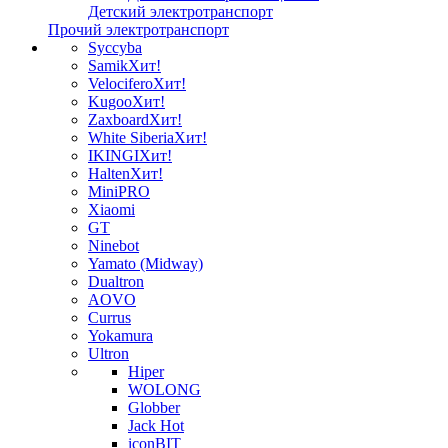
Детский электротранспорт
Прочий электротранспорт
Syccyba
Samik
Хит!
Velocifero
Хит!
Kugoo
Хит!
Zaxboard
Хит!
White Siberia
Хит!
IKINGI
Хит!
Halten
Хит!
MiniPRO
Xiaomi
GT
Ninebot
Yamato (Midway)
Dualtron
AOVO
Currus
Yokamura
Ultron
Hiper
WOLONG
Globber
Jack Hot
iconBIT