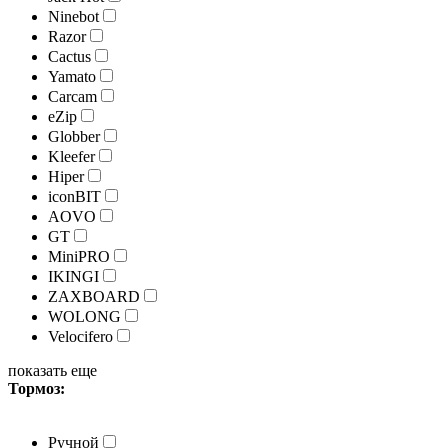
Ninebot
Razor
Cactus
Yamato
Carcam
eZip
Globber
Kleefer
Hiper
iconBIT
AOVO
GT
MiniPRO
IKINGI
ZAXBOARD
WOLONG
Velocifero
показать еще
Тормоз:
Ручной