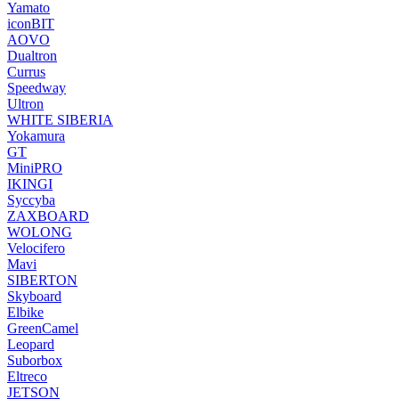
Yamato
iconBIT
AOVO
Dualtron
Currus
Speedway
Ultron
WHITE SIBERIA
Yokamura
GT
MiniPRO
IKINGI
Syccyba
ZAXBOARD
WOLONG
Velocifero
Mavi
SIBERTON
Skyboard
Elbike
GreenCamel
Leopard
Suborbox
Eltreco
JETSON