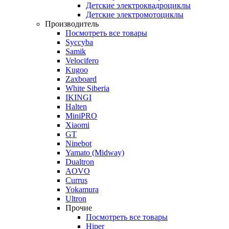
Детские электроквадроциклы
Детские электромотоциклы
Производитель
Посмотреть все товары
Syccyba
Samik
Velocifero
Kugoo
Zaxboard
White Siberia
IKINGI
Halten
MiniPRO
Xiaomi
GT
Ninebot
Yamato (Midway)
Dualtron
AOVO
Currus
Yokamura
Ultron
Прочие
Посмотреть все товары
Hiper