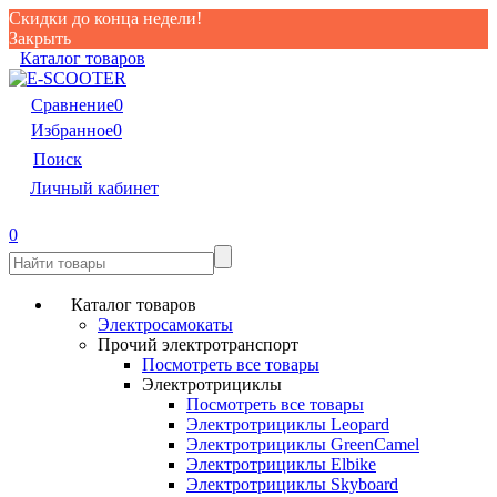
Скидки до конца недели!
Закрыть
Каталог товаров
Сравнение
0
Избранное
0
Поиск
Личный кабинет
0
Каталог товаров
Электросамокаты
Прочий электротранспорт
Посмотреть все товары
Электротрициклы
Посмотреть все товары
Электротрициклы Leopard
Электротрициклы GreenCamel
Электротрициклы Elbike
Электротрициклы Skyboard