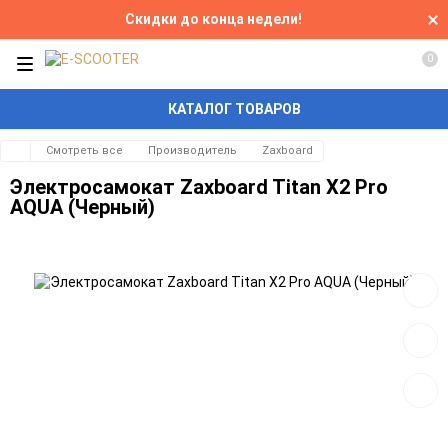
Скидки до конца недели!
0
КАТАЛОГ ТОВАРОВ
Смотреть все
Производитель
Zaxboard
Электросамокат Zaxboard Titan X2 Pro
AQUA (Черный)
Добав
в
избра
Добав
к
сравн