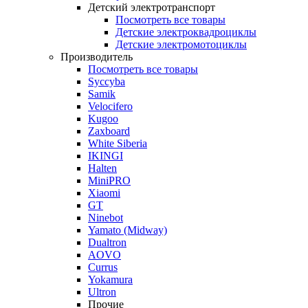
Детский электротранспорт
Посмотреть все товары
Детские электроквадроциклы
Детские электромотоциклы
Производитель
Посмотреть все товары
Syccyba
Samik
Velocifero
Kugoo
Zaxboard
White Siberia
IKINGI
Halten
MiniPRO
Xiaomi
GT
Ninebot
Yamato (Midway)
Dualtron
AOVO
Currus
Yokamura
Ultron
Прочие