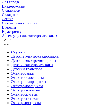
Для города
Внедорожные
С сиденьем
Складные
Легкие
С большими колесами
В кредит
В рассрочку
Аксессуары для электросамокатов
TAGS
Теги
Citycoco
Детские электроквадроциклы
Детские электромотоциклы
Детские электросамокаты
Детский транспорт
Электробайки
Электровелосипеды
Электроквадроциклы
Электромотоциклы
Электросамокаты
Электроскутеры
Электроснегокаты
Электротрициклы