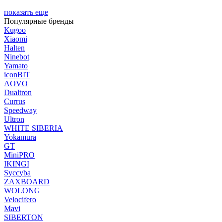
показать еще
Популярные бренды
Kugoo
Xiaomi
Halten
Ninebot
Yamato
iconBIT
AOVO
Dualtron
Currus
Speedway
Ultron
WHITE SIBERIA
Yokamura
GT
MiniPRO
IKINGI
Syccyba
ZAXBOARD
WOLONG
Velocifero
Mavi
SIBERTON