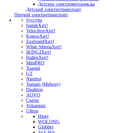
Детские электромотоциклы
Детский электротранспорт
Прочий электротранспорт
Syccyba
Samik
Хит!
Velocifero
Хит!
Kugoo
Хит!
Zaxboard
Хит!
White Siberia
Хит!
IKINGI
Хит!
Halten
Хит!
MiniPRO
Xiaomi
GT
Ninebot
Yamato (Midway)
Dualtron
AOVO
Currus
Yokamura
Ultron
Hiper
WOLONG
Globber
Jack Hot