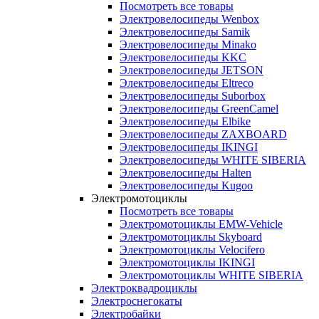
Посмотреть все товары
Электровелосипеды Wenbox
Электровелосипеды Samik
Электровелосипеды Minako
Электровелосипеды KKC
Электровелосипеды JETSON
Электровелосипеды Eltreco
Электровелосипеды Suborbox
Электровелосипеды GreenCamel
Электровелосипеды Elbike
Электровелосипеды ZAXBOARD
Электровелосипеды IKINGI
Электровелосипеды WHITE SIBERIA
Электровелосипеды Halten
Электровелосипеды Kugoo
Электромотоциклы
Посмотреть все товары
Электромотоциклы EMW-Vehicle
Электромотоциклы Skyboard
Электромотоциклы Velocifero
Электромотоциклы IKINGI
Электромотоциклы WHITE SIBERIA
Электроквадроциклы
Электроснегокаты
Электробайки