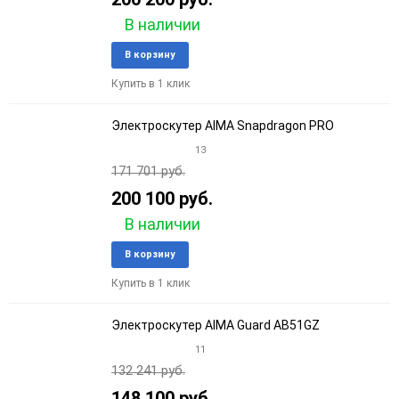
90
В наличии
150
Добавить
Добави
В корзину
в
к
Купить в 1 клик
избранное
сравне
Электроскутер AIMA Snapdragon PRO
13
171 701 руб.
200 100 руб.
В наличии
Добавить
Добави
В корзину
в
к
Купить в 1 клик
избранное
сравне
Электроскутер AIMA Guard AB51GZ
11
132 241 руб.
148 100 руб.