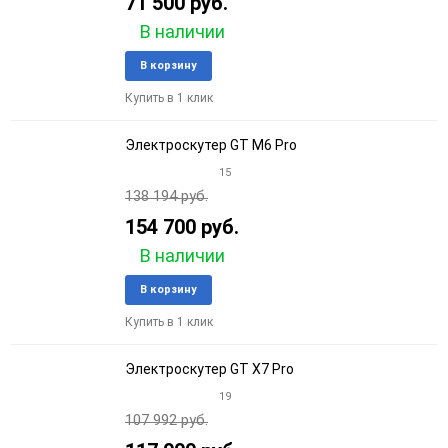
71 500 руб.
В наличии
Добавить
Добави
В корзину
в
к
Купить в 1 клик
избранное
сравне
Электроскутер GT M6 Pro
15
138 194 руб.
154 700 руб.
В наличии
Добавить
Добави
В корзину
в
к
Купить в 1 клик
избранное
сравне
Электроскутер GT X7 Pro
19
107 992 руб.