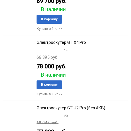
89 700 руб.
В наличии
Добавить
Добави
В корзину
в
к
Купить в 1 клик
избранное
сравне
Электроскутер GT X4 Pro
14
66 395 руб.
78 000 руб.
В наличии
Добавить
Добави
В корзину
в
к
Купить в 1 клик
избранное
сравне
Электроскутер GT U2 Pro (без АКБ)
20
68 045 руб.