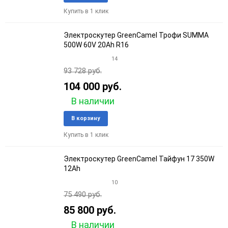
в
к
Купить в 1 клик
избранное
сравне
Электроскутер GreenCamel Трофи SUMMA
500W 60V 20Ah R16
14
93 728 руб.
104 000 руб.
В наличии
Добавить
Добави
В корзину
в
к
Купить в 1 клик
избранное
сравне
Электроскутер GreenCamel Тайфун 17 350W
12Ah
10
75 490 руб.
85 800 руб.
В наличии