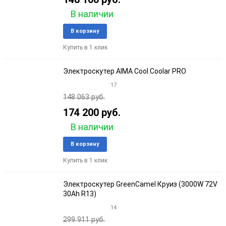
В наличии
Добавить
Добави
В корзину
в
к
Купить в 1 клик
избранное
сравне
Электроскутер AIMA Cool Coolar PRO
17
148 063 руб.
174 200 руб.
В наличии
Добавить
Добави
В корзину
в
к
Купить в 1 клик
избранное
сравне
Электроскутер GreenCamel Круиз (3000W 72V
30Ah R13)
14
299 911 руб.