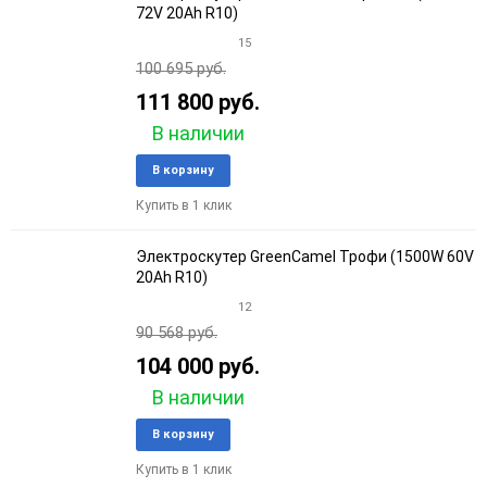
72V 20Ah R10)
15
100 695 руб.
111 800 руб.
В наличии
Добавить
Добави
В корзину
в
к
Купить в 1 клик
избранное
сравне
Электроскутер GreenCamel Трофи (1500W 60V
20Ah R10)
12
90 568 руб.
104 000 руб.
В наличии
Добавить
Добави
В корзину
в
к
Купить в 1 клик
избранное
сравне