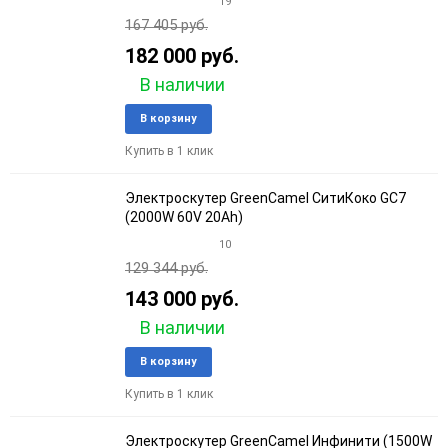
19
167 405 руб.
182 000 руб.
В наличии
Добавить
Добави
В корзину
в
к
Купить в 1 клик
избранное
сравне
Электроскутер GreenCamel СитиКоко GC7
(2000W 60V 20Ah)
10
129 344 руб.
143 000 руб.
В наличии
Добавить
Добави
В корзину
в
к
Купить в 1 клик
избранное
сравне
Электроскутер GreenCamel Инфинити (1500W