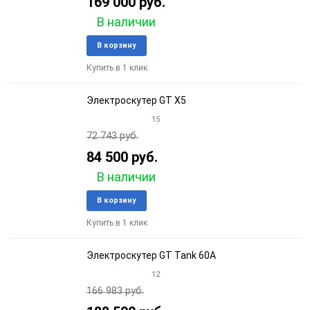
169 000 руб.
В наличии
Добавить
Добави
В корзину
в
к
Купить в 1 клик
избранное
сравне
Электроскутер GT X5
15
72 743 руб.
84 500 руб.
В наличии
Добавить
Добави
В корзину
в
к
Купить в 1 клик
избранное
сравне
Электроскутер GT Tank 60A
12
166 983 руб.