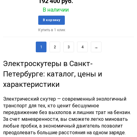
192 400 руб.
В наличии
Добавить
Добави
В корзину
в
к
Купить в 1 клик
избранное
сравне
1
2
3
4
→
Электроскутеры в Санкт-
Петербурге: каталог, цены и
характеристики
Электрический скутер — современный экологичный
транспорт для тех, кто ценит бесшумное
передвижение без выхлопов и лишних трат на бензин.
За счет маневренности, вы сможете легко миновать
любые пробки, а экономичный двигатель позволит
преодолевать большие расстояния на одном заряде.