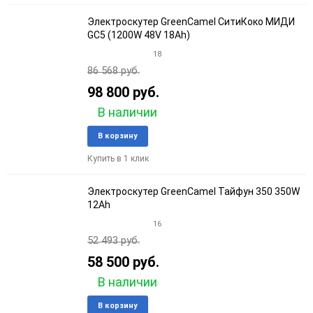
Электроскутер GreenCamel СитиКоко MИДИ
GC5 (1200W 48V 18Ah)
18
86 568 руб.
98 800 руб.
В наличии
Добавить
Добави
В корзину
в
к
Купить в 1 клик
избранное
сравне
Электроскутер GreenCamel Тайфун 350 350W
12Ah
16
52 493 руб.
58 500 руб.
В наличии
Добавить
Добави
В корзину