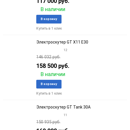
117 000 руб.
В наличии
Добавить
Добави
В корзину
в
к
Купить в 1 клик
избранное
сравне
Электроскутер GT X11 E30
12
146 032 руб.
158 500 руб.
В наличии
Добавить
Добави
В корзину
в
к
Купить в 1 клик
избранное
сравне
Электроскутер GT Tank 30A
11
150 935 руб.