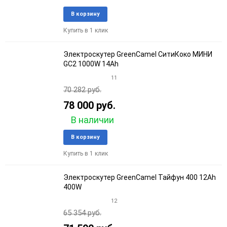
Добавить
Добави
В корзину
в
к
Купить в 1 клик
избранное
сравне
Электроскутер GreenCamel СитиКоко МИНИ
GC2 1000W 14Ah
11
70 282 руб.
78 000 руб.
В наличии
Добавить
Добави
В корзину
в
к
Купить в 1 клик
избранное
сравне
Электроскутер GreenCamel Тайфун 400 12Ah
400W
12
65 354 руб.