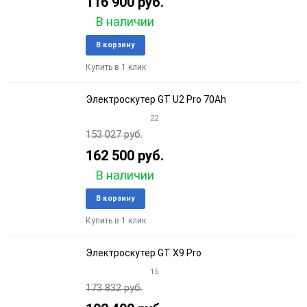
116 900 руб.
В наличии
Добавить
Добави
В корзину
в
к
Купить в 1 клик
избранное
сравне
Электроскутер GT U2 Pro 70Ah
22
153 027 руб.
162 500 руб.
В наличии
Добавить
Добави
В корзину
в
к
Купить в 1 клик
избранное
сравне
Электроскутер GT X9 Pro
15
173 832 руб.