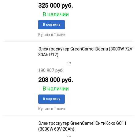
325 000 руб.
В наличии
Добавить
Добави
В корзину
в
к
Купить в 1 клик
избранное
сравне
Электроскутер GreenCamel Веспа (3000W 72V
30Ah R12)
19
190 907 руб.
208 000 руб.
В наличии
Добавить
Добави
В корзину
в
к
Купить в 1 клик
избранное
сравне
Электроскутер GreenCamel СитиКоко GC11
(3000W 60V 20Ah)