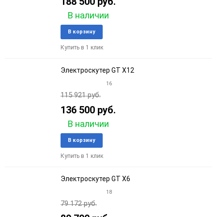
188 500 руб.
В наличии
Добавить
Добави
В корзину
в
к
Купить в 1 клик
избранное
сравне
Электроскутер GT Х12
16
115 921 руб.
136 500 руб.
В наличии
Добавить
Добави
В корзину
в
к
Купить в 1 клик
избранное
сравне
Электроскутер GT X6
18
79 172 руб.