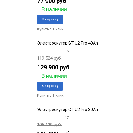
77 900 руб.
В наличии
Добавить
Добави
В корзину
в
к
Купить в 1 клик
избранное
сравне
Электроскутер GT U2 Pro 40Ah
16
119 524 руб.
129 900 руб.
В наличии
Добавить
Добави
В корзину
в
к
Купить в 1 клик
избранное
сравне
Электроскутер GT U2 Pro 30Ah
17
106 129 руб.