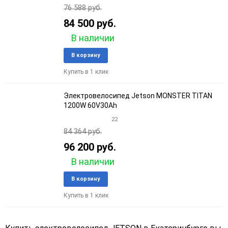
76 588 руб.
84 500 руб.
В наличии
Добавить
Добави
В корзину
в
к
Купить в 1 клик
избранное
сравне
Электровелосипед Jetson MONSTER TITAN
1200W 60V30Ah
22
84 364 руб.
96 200 руб.
В наличии
Добавить
Добави
В корзину
в
к
Купить в 1 клик
избранное
сравне