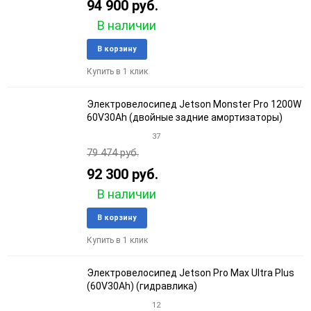
94 900 руб.
В наличии
Добавить
Добави
В корзину
в
к
Купить в 1 клик
избранное
сравне
Электровелосипед Jetson Monster Pro 1200W
60V30Ah (двойные задние амортизаторы)
37
79 474 руб.
92 300 руб.
В наличии
Добавить
Добави
В корзину
в
к
Купить в 1 клик
избранное
сравне
Электровелосипед Jetson Pro Max Ultra Plus
(60V30Ah) (гидравлика)
12