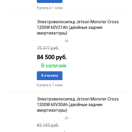
в
к
Купить в 1 клик
избранное
сравне
Электровелосипед Jetson Monster Cross
1200W 60V21Ah (двойные задние
амортизаторы)
24
75 377 руб.
84 500 руб.
В наличии
Добавить
Добави
В корзину
в
к
Купить в 1 клик
избранное
сравне
Электровелосипед Jetson Monster Cross
1200W 60V30Ah (двойные задние
амортизаторы)
29
85 193 руб.