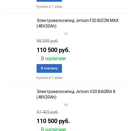
в
к
Купить в 1 клик
избранное
сравне
Электровелосипед Jetson F20 BIZON MAX
(48V20Ah)
17
98 099 руб.
110 500 руб.
В наличии
Добавить
Добави
В корзину
в
к
Купить в 1 клик
избранное
сравне
Электровелосипед Jetson V20 BAGIRA Х
(48V20Ah)
15
97 425 руб.
110 500 руб.
В наличии