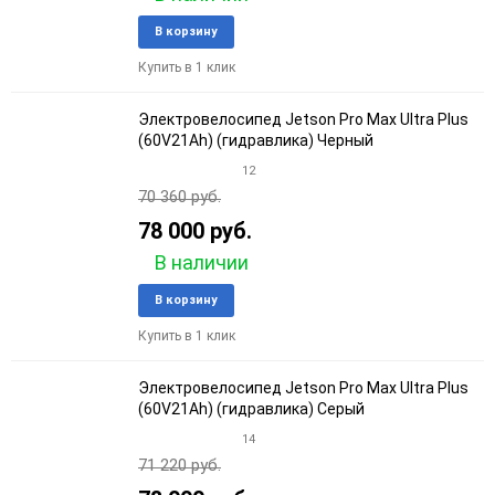
Добавить
Добави
В корзину
в
к
Купить в 1 клик
избранное
сравне
Электровелосипед Jetson Pro Max Ultra Plus
(60V21Ah) (гидравлика) Черный
12
70 360 руб.
78 000 руб.
В наличии
Добавить
Добави
В корзину
в
к
Купить в 1 клик
избранное
сравне
Электровелосипед Jetson Pro Max Ultra Plus
(60V21Ah) (гидравлика) Серый
14
71 220 руб.