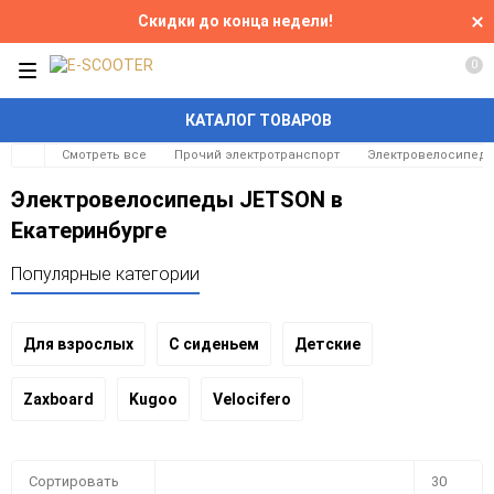
Скидки до конца недели!
0
КАТАЛОГ ТОВАРОВ
Смотреть все
Прочий электротранспорт
Электровелосипед
Электровелосипеды JETSON в
Екатеринбурге
Популярные категории
Для взрослых
С сиденьем
Детские
Zaxboard
Kugoo
Velocifero
Плитка
Подробно
Компактно
Сортировать
30