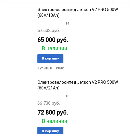
Электровелосипед Jetson V2 PRO 500W
30
(60V/13Ah)
14
60
57 632 руб.
90
65 000 руб.
В наличии
150
Добавить
Добави
В корзину
в
к
Купить в 1 клик
избранное
сравне
Электровелосипед Jetson V2 PRO 500W
(60V/21Ah)
18
66 736 руб.
72 800 руб.
В наличии
Добавить
Добави
В корзину