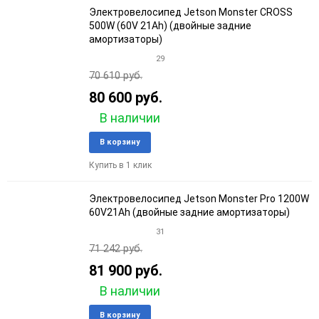
Электровелосипед Jetson Monster CROSS
500W (60V 21Ah) (двойные задние
амортизаторы)
29
70 610 руб.
80 600 руб.
В наличии
Добавить
Добави
В корзину
в
к
Купить в 1 клик
избранное
сравне
Электровелосипед Jetson Monster Pro 1200W
60V21Ah (двойные задние амортизаторы)
31
71 242 руб.
81 900 руб.
В наличии
Добавить
Добави
В корзину