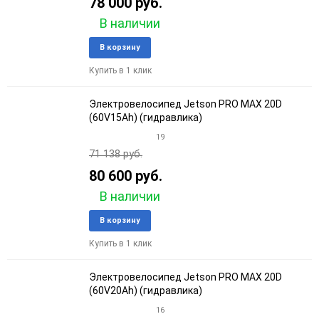
78 000 руб.
В наличии
Добавить
Добави
В корзину
в
к
Купить в 1 клик
избранное
сравне
Электровелосипед Jetson PRO MAX 20D
(60V15Ah) (гидравлика)
19
71 138 руб.
80 600 руб.
В наличии
Добавить
Добави
В корзину
в
к
Купить в 1 клик
избранное
сравне
Электровелосипед Jetson PRO MAX 20D
(60V20Ah) (гидравлика)
16