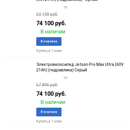
10
63 159 руб.
74 100 руб.
В наличии
Добавить
Добави
В корзину
в
к
Купить в 1 клик
избранное
сравне
Электровелосипед Jetson Pro Max Ultra (60V
21Ah) (гидравлика) Серый
10
67 896 руб.
74 100 руб.
В наличии
Добавить
Добави
В корзину
в
к
Купить в 1 клик
избранное
сравне