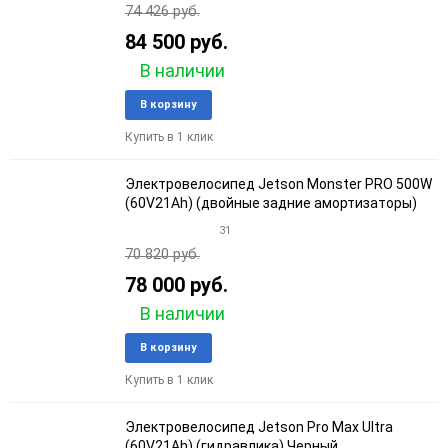
74 426 руб.
84 500 руб.
В наличии
Добавить
Добави
В корзину
в
к
Купить в 1 клик
избранное
сравне
Электровелосипед Jetson Monster PRO 500W
(60V21Ah) (двойные задние амортизаторы)
31
70 820 руб.
78 000 руб.
В наличии
Добавить
Добави
В корзину
в
к
Купить в 1 клик
избранное
сравне
Электровелосипед Jetson Pro Max Ultra
(60V21Ah) (гидравлика) Черный