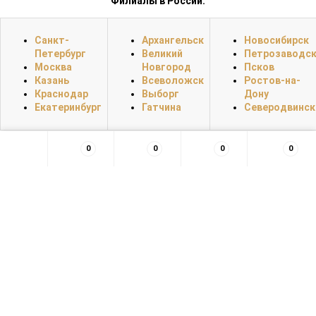
Филиалы в России:
Санкт-
Архангельск
Новосибирск
Петербург
Великий
Петрозаводс
Москва
Новгород
Псков
Казань
Всеволожск
Ростов-на-
Краснодар
Выборг
Дону
Екатеринбург
Гатчина
Северодвинск
0
0
0
0
×
Заказать обратный звонок
55,52,51,49,56,55,49,102,102,102,98,98,54,97,57,54,56,99,54,57,102,52
Нажимая на кнопку, вы даете согласие на обработку своих