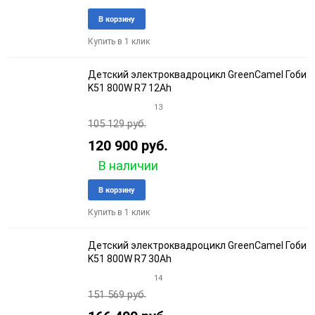
Добавить
Добави
В корзину
в
к
Купить в 1 клик
избранное
сравне
Детский электроквадроцикл GreenCamel Гоби
K51 800W R7 12Ah
13
105 129 руб.
120 900 руб.
В наличии
Добавить
Добави
В корзину
в
к
Купить в 1 клик
избранное
сравне
Детский электроквадроцикл GreenCamel Гоби
K51 800W R7 30Ah
14
151 569 руб.