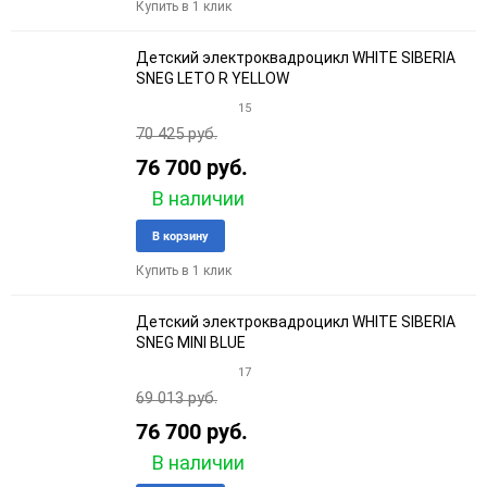
Купить в 1 клик
избранное
сравне
Детский электроквадроцикл WHITE SIBERIA
SNEG LETO R YELLOW
15
70 425 руб.
76 700 руб.
В наличии
Добавить
Добави
В корзину
в
к
Купить в 1 клик
избранное
сравне
Детский электроквадроцикл WHITE SIBERIA
SNEG MINI BLUE
17
69 013 руб.
76 700 руб.
В наличии