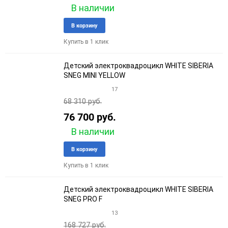
В наличии
Добавить
Добави
В корзину
в
к
Купить в 1 клик
избранное
сравне
Детский электроквадроцикл WHITE SIBERIA
SNEG MINI YELLOW
17
68 310 руб.
76 700 руб.
В наличии
Добавить
Добави
В корзину
в
к
Купить в 1 клик
избранное
сравне
Детский электроквадроцикл WHITE SIBERIA
SNEG PRO F
13
168 727 руб.