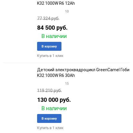
K32 1000W R6 12Ah
10
77 324 руб.
84 500 руб.
В наличии
Добавить
Добави
В корзину
в
к
Купить в 1 клик
избранное
сравне
Детский электроквадроцикл GreenCamel Гоби
K32 1000W R6 30Ah
15
119 210 руб.
130 000 руб.
В наличии
Добавить
Добави
В корзину
в
к
Купить в 1 клик
избранное
сравне