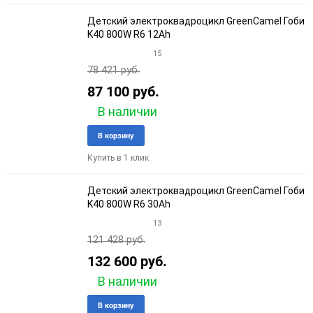
Детский электроквадроцикл GreenCamel Гоби
K40 800W R6 12Ah
15
78 421 руб.
87 100 руб.
В наличии
Добавить
Добави
В корзину
в
к
Купить в 1 клик
избранное
сравне
Детский электроквадроцикл GreenCamel Гоби
K40 800W R6 30Ah
13
121 428 руб.
132 600 руб.
В наличии
Добавить
Добави
В корзину