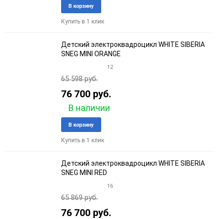
Добавить
Добави
В корзину
в
к
Купить в 1 клик
избранное
сравне
Детский электроквадроцикл WHITE SIBERIA
SNEG MINI ORANGE
12
65 598 руб.
76 700 руб.
В наличии
Добавить
Добави
В корзину
в
к
Купить в 1 клик
избранное
сравне
Детский электроквадроцикл WHITE SIBERIA
SNEG MINI RED
16
65 869 руб.
76 700 руб.