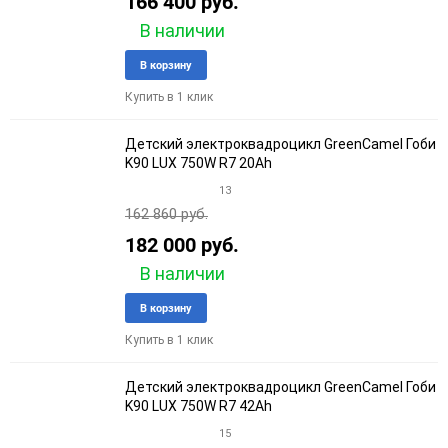
166 400 руб.
В наличии
Добавить
Добави
В корзину
в
к
Купить в 1 клик
избранное
сравне
Детский электроквадроцикл GreenCamel Гоби
K90 LUX 750W R7 20Ah
13
162 860 руб.
182 000 руб.
В наличии
Добавить
Добави
В корзину
в
к
Купить в 1 клик
избранное
сравне
Детский электроквадроцикл GreenCamel Гоби
K90 LUX 750W R7 42Ah
15