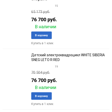
15
65 173 руб.
76 700 руб.
В наличии
Добавить
Добави
В корзину
в
к
Купить в 1 клик
избранное
сравне
Детский электроквадроцикл WHITE SIBERIA
SNEG LETO R RED
19
70 504 руб.
76 700 руб.
В наличии
Добавить
Добави
В корзину
в
к
Купить в 1 клик
избранное
сравне