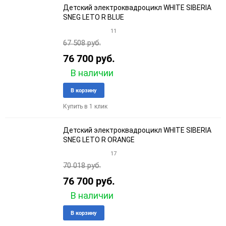
Детский электроквадроцикл WHITE SIBERIA
SNEG LETO R BLUE
11
67 508 руб.
76 700 руб.
В наличии
Добавить
Добави
В корзину
в
к
Купить в 1 клик
избранное
сравне
Детский электроквадроцикл WHITE SIBERIA
SNEG LETO R ORANGE
17
70 018 руб.
76 700 руб.
В наличии
Добавить
Добави
В корзину
в
к