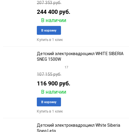
207 353 руб.
244 400 руб.
В наличии
Добавить
Добави
В корзину
в
к
Купить в 1 клик
избранное
сравне
Детский электроквадроцикл WHITE SIBERIA
SNEG 1500W
17
107 155 руб.
116 900 руб.
В наличии
Добавить
Добави
В корзину
в
к
Купить в 1 клик
избранное
сравне
Детский электроквадроцикл White Siberia
Sneg Leto