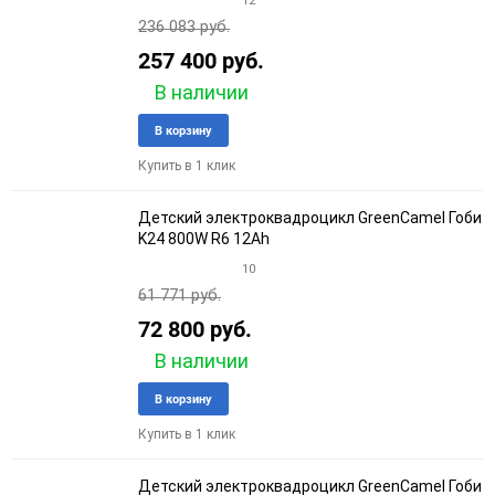
12
236 083 руб.
257 400 руб.
В наличии
Добавить
Добави
В корзину
в
к
Купить в 1 клик
избранное
сравне
Детский электроквадроцикл GreenCamel Гоби
K24 800W R6 12Ah
10
61 771 руб.
72 800 руб.
В наличии
Добавить
Добави
В корзину
в
к
Купить в 1 клик
избранное
сравне
Детский электроквадроцикл GreenCamel Гоби