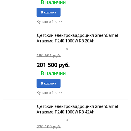
В наличии
Добавить
Добави
В корзину
в
к
Купить в 1 клик
избранное
сравне
Детский электроквадроцикл GreenCamel
Атакама T240 1000W R8 20Ah
18
180 691 руб.
201 500 руб.
В наличии
Добавить
Добави
В корзину
в
к
Купить в 1 клик
избранное
сравне
Детский электроквадроцикл GreenCamel
Атакама T240 1000W R8 42Ah
13
230 109 руб.