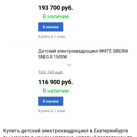
193 700 руб.
В наличии
Добавить
Добави
В корзину
в
к
Купить в 1 клик
избранное
сравне
Детский электроквадроцикл WHITE SIBERIA
SNEG R 1500W
19
103 743 руб.
116 900 руб.
В наличии
Добавить
Добави
В корзину
в
к
Купить в 1 клик
избранное
сравне
Купить детский электроквадроцикл в Екатеринбурге