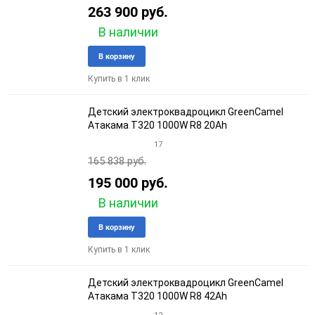
263 900 руб.
В наличии
Добавить
Добави
В корзину
в
к
Купить в 1 клик
избранное
сравне
Детский электроквадроцикл GreenCamel
Атакама T320 1000W R8 20Ah
17
165 838 руб.
195 000 руб.
В наличии
Добавить
Добави
В корзину
в
к
Купить в 1 клик
избранное
сравне
Детский электроквадроцикл GreenCamel
Атакама T320 1000W R8 42Ah