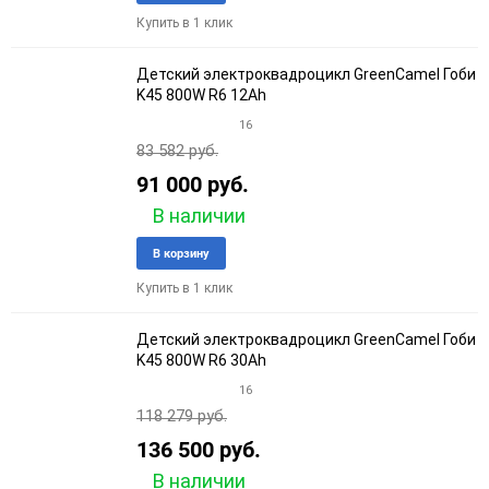
в
к
Купить в 1 клик
избранное
сравне
Детский электроквадроцикл GreenCamel Гоби
K45 800W R6 12Ah
16
83 582 руб.
91 000 руб.
В наличии
Добавить
Добави
В корзину
в
к
Купить в 1 клик
избранное
сравне
Детский электроквадроцикл GreenCamel Гоби
K45 800W R6 30Ah
16
118 279 руб.
136 500 руб.
В наличии