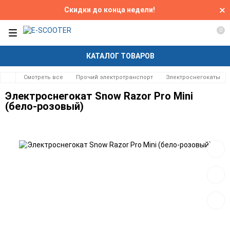
Скидки до конца недели!
0
КАТАЛОГ ТОВАРОВ
Смотреть все
Прочий электротранспорт
Электроснегокаты
Электроснегокат Snow Razor Pro Mini
(бело-розовый)
Добав
в
избра
Добав
к
сравн