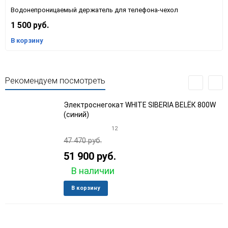
Водонепроницаемый держатель для телефона-чехол
1 500 руб.
В корзину
Рекомендуем посмотреть
Электроснегокат WHITE SIBERIA BELЁК 800W
(синий)
12
47 470 руб.
51 900 руб.
В наличии
Добавить
Добави
В корзину
в
к
избранное
сравне