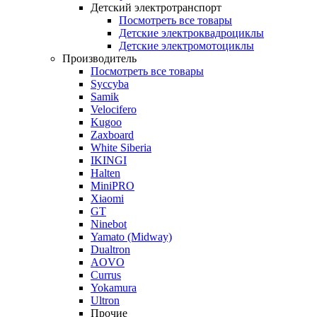
Детский электротранспорт
Посмотреть все товары
Детские электроквадроциклы
Детские электромотоциклы
Производитель
Посмотреть все товары
Syccyba
Samik
Velocifero
Kugoo
Zaxboard
White Siberia
IKINGI
Halten
MiniPRO
Xiaomi
GT
Ninebot
Yamato (Midway)
Dualtron
AOVO
Currus
Yokamura
Ultron
Прочие