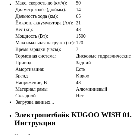
Макс. скорость до (км/ч):
50
Диаметр колёс (дюймы):
14
Дальность хода (км):
65
Ёмкость аккумулятора (Ач):
21
Вес (кг):
48
Мощность (Вт):
1500
Максимальная нагрузка (кг):
120
Время зарядки (часы):
7
Тормозная система:
Дисковые гидравлические
Привод:
Задний
Амортизация:
Есть
Бренд
Kugoo
Напряжение, В
48 —
Материал рамы
Алюминиевый
Складной
Нет
Загрузка данных...
Электропитбайк KUGOO WISH 01.
Инструкция