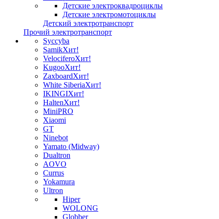
Детские электроквадроциклы
Детские электромотоциклы
Детский электротранспорт
Прочий электротранспорт
Syccyba
Samik
Хит!
Velocifero
Хит!
Kugoo
Хит!
Zaxboard
Хит!
White Siberia
Хит!
IKINGI
Хит!
Halten
Хит!
MiniPRO
Xiaomi
GT
Ninebot
Yamato (Midway)
Dualtron
AOVO
Currus
Yokamura
Ultron
Hiper
WOLONG
Globber