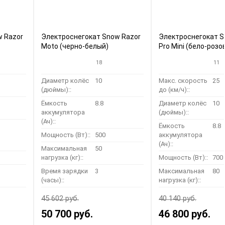
w Razor
Электроснегокат Snow Razor
Электроснегокат S
Moto (черно-белый)
Pro Mini (бело-розо
18
11
Диаметр колёс
10
Макс. скорость
25
(дюймы)::
до (км/ч)::
Ёмкость
8.8
Диаметр колёс
10
аккумулятора
(дюймы)::
(Ач)::
Ёмкость
8.8
Мощность (Вт)::
500
аккумулятора
(Ач)::
Максимальная
50
нагрузка (кг)::
Мощность (Вт)::
700
Время зарядки
3
Максимальная
80
(часы)::
нагрузка (кг)::
45 602 руб.
40 140 руб.
50 700 руб.
46 800 руб.