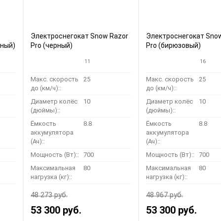
Электроснегокат Snow Razor
Электроснегокат Sno
сный)
Pro (черный)
Pro (бирюзовый)
11
16
Макс. скорость
25
Макс. скорость
25
до (км/ч)::
до (км/ч)::
Диаметр колёс
10
Диаметр колёс
10
(дюймы)::
(дюймы)::
Ёмкость
8.8
Ёмкость
8.8
аккумулятора
аккумулятора
(Ач)::
(Ач)::
Мощность (Вт)::
700
Мощность (Вт)::
700
Максимальная
80
Максимальная
80
нагрузка (кг)::
нагрузка (кг)::
48 273 руб.
48 967 руб.
53 300 руб.
53 300 руб.