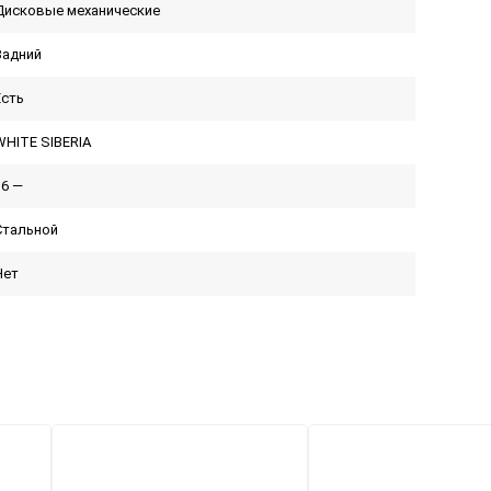
Дисковые механические
Задний
Есть
WHITE SIBERIA
36 —
Стальной
Нет