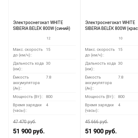
Электроснегокат WHITE
Электроснегокат WHITE
SIBERIA BELЁК 800W (синий)
SIBERIA BELЁК 800W (кра
12
10
Макс. скорость
15
Макс. скорость
15
до (км/ч)::
до (км/ч)::
Дальность хода
30
Дальность хода
30
(км)::
(км)::
Ёмкость
7.8
Ёмкость
7.8
аккумулятора
аккумулятора
(Ач)::
(Ач)::
Мощность (Вт)::
800
Мощность (Вт)::
800
Время зарядки
4
Время зарядки
4
(часы)::
(часы)::
47 470 руб.
45 666 руб.
51 900 руб.
51 900 руб.