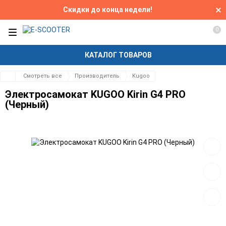
Скидки до конца недели!
0
КАТАЛОГ ТОВАРОВ
Смотреть все
Производитель
Kugoo
Электросамокат KUGOO Kirin G4 PRO
(Черный)
Добав
в
избра
Добав
к
сравн