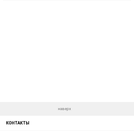
избранное
сравне
наверх
КОНТАКТЫ