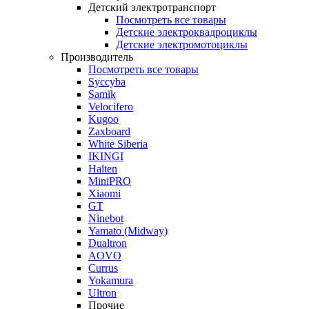
Детский электротранспорт
Посмотреть все товары
Детские электроквадроциклы
Детские электромотоциклы
Производитель
Посмотреть все товары
Syccyba
Samik
Velocifero
Kugoo
Zaxboard
White Siberia
IKINGI
Halten
MiniPRO
Xiaomi
GT
Ninebot
Yamato (Midway)
Dualtron
AOVO
Currus
Yokamura
Ultron
Прочие