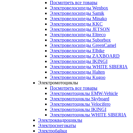
Посмотреть все товары
Электровелосипеды Wenbox
Электровелосипеды Samik
Электровелосипеды Minako
Электровелосипеды KKC
Электровелосипеды JETSON
Электровелосипеды Eltreco
Электровелосипеды Suborbox
Электровелосипеды GreenCamel
Электровелосипеды Elbike
Электровелосипеды ZAXBOARD
Электровелосипеды IKINGI
Электровелосипеды WHITE SIBERIA
Электровелосипеды Halten
Электровелосипеды Kugoo
Электромотоциклы
Посмотреть все товары
Электромотоциклы EMW-Vehicle
Электромотоциклы Skyboard
Электромотоциклы Velocifero
Электромотоциклы IKINGI
Электромотоциклы WHITE SIBERIA
Электроквадроциклы
Электроснегокаты
Электробайки