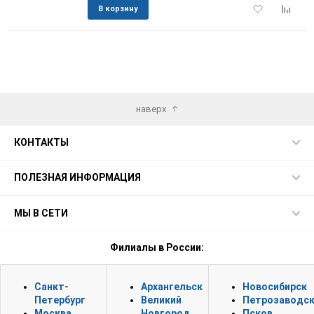
Добавить
Добави
В корзину
в
к
избранное
сравне
наверх
КОНТАКТЫ
ПОЛЕЗНАЯ ИНФОРМАЦИЯ
МЫ В СЕТИ
Филиалы в России:
Санкт-
Архангельск
Новосибирск
Петербург
Великий
Петрозаводс
Москва
Новгород
Псков