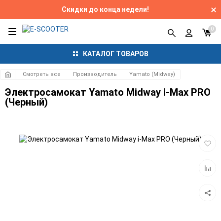
Скидки до конца недели!
0
КАТАЛОГ ТОВАРОВ
Смотреть все
Производитель
Yamato (Midway)
Электросамокат Yamato Midway i-Max PRO
(Черный)
Добав
в
избра
Добав
к
сравн