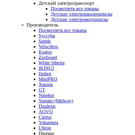
Детский электротранспорт
Посмотреть все товары
Детские электроквадроциклы
Детские электромотоциклы
Производитель
Посмотреть все товары
Syccyba
Samik
Velocifero
Kugoo
Zaxboard
White Siberia
IKINGI
Halten
MiniPRO
Xiaomi
GT
Ninebot
Yamato (Midway)
Dualtron
AOVO
Currus
Yokamura
Ultron
Прочие