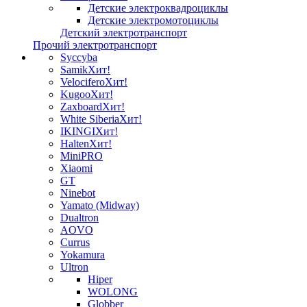
Детские электроквадроциклы
Детские электромотоциклы
Детский электротранспорт
Прочий электротранспорт
Syccyba
Samik
Хит!
Velocifero
Хит!
Kugoo
Хит!
Zaxboard
Хит!
White Siberia
Хит!
IKINGI
Хит!
Halten
Хит!
MiniPRO
Xiaomi
GT
Ninebot
Yamato (Midway)
Dualtron
AOVO
Currus
Yokamura
Ultron
Hiper
WOLONG
Globber