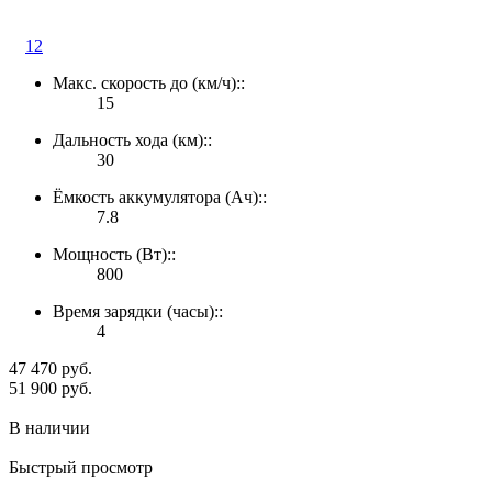
12
Макс. скорость до (км/ч)::
15
Дальность хода (км)::
30
Ёмкость аккумулятора (Ач)::
7.8
Мощность (Вт)::
800
Время зарядки (часы)::
4
47 470 руб.
4
51 900 руб.
5
В наличии
Быстрый просмотр