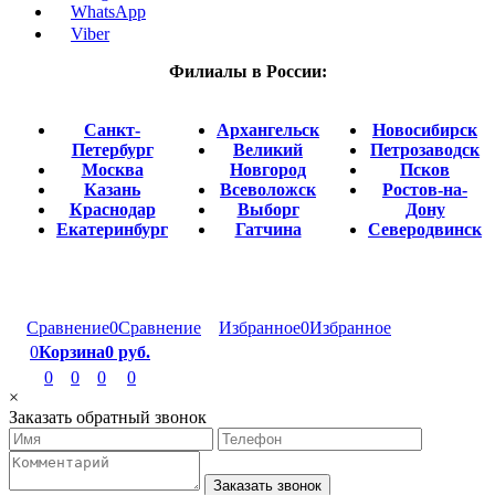
WhatsApp
Viber
Филиалы в России:
Санкт-
Архангельск
Новосибирск
Петербург
Великий
Петрозаводск
Москва
Новгород
Псков
Казань
Всеволожск
Ростов-на-
Краснодар
Выборг
Дону
Екатеринбург
Гатчина
Северодвинск
Сравнение
0
Сравнение
Избранное
0
Избранное
0
Корзина
0 руб.
0
0
0
0
×
Заказать обратный звонок