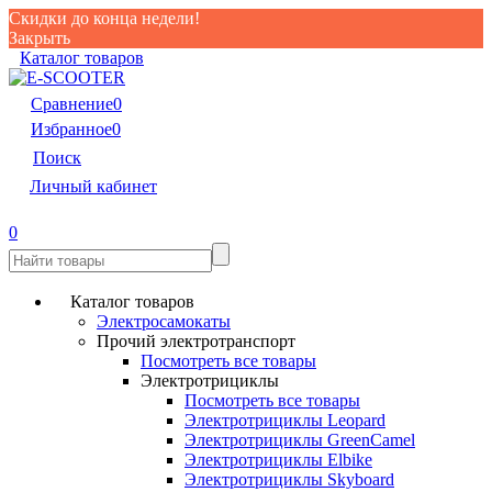
Скидки до конца недели!
Закрыть
Каталог товаров
Сравнение
0
Избранное
0
Поиск
Личный кабинет
0
Каталог товаров
Электросамокаты
Прочий электротранспорт
Посмотреть все товары
Электротрициклы
Посмотреть все товары
Электротрициклы Leopard
Электротрициклы GreenCamel
Электротрициклы Elbike
Электротрициклы Skyboard