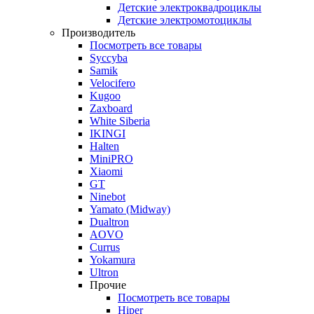
Детские электроквадроциклы
Детские электромотоциклы
Производитель
Посмотреть все товары
Syccyba
Samik
Velocifero
Kugoo
Zaxboard
White Siberia
IKINGI
Halten
MiniPRO
Xiaomi
GT
Ninebot
Yamato (Midway)
Dualtron
AOVO
Currus
Yokamura
Ultron
Прочие
Посмотреть все товары
Hiper