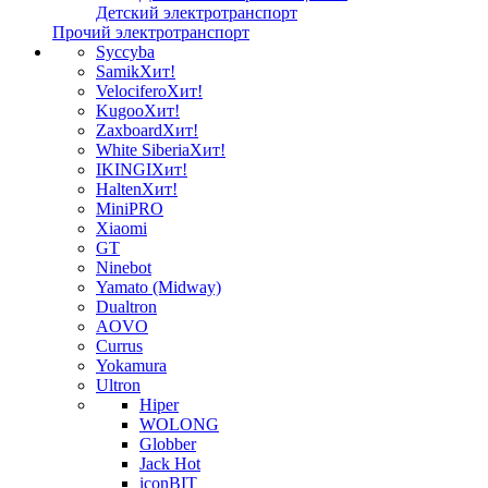
Детский электротранспорт
Прочий электротранспорт
Syccyba
Samik
Хит!
Velocifero
Хит!
Kugoo
Хит!
Zaxboard
Хит!
White Siberia
Хит!
IKINGI
Хит!
Halten
Хит!
MiniPRO
Xiaomi
GT
Ninebot
Yamato (Midway)
Dualtron
AOVO
Currus
Yokamura
Ultron
Hiper
WOLONG
Globber
Jack Hot
iconBIT