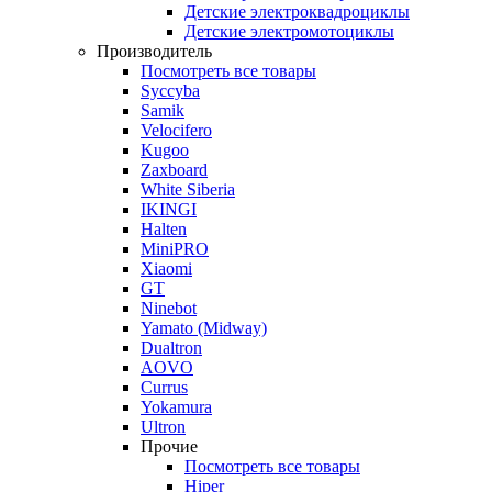
Детские электроквадроциклы
Детские электромотоциклы
Производитель
Посмотреть все товары
Syccyba
Samik
Velocifero
Kugoo
Zaxboard
White Siberia
IKINGI
Halten
MiniPRO
Xiaomi
GT
Ninebot
Yamato (Midway)
Dualtron
AOVO
Currus
Yokamura
Ultron
Прочие
Посмотреть все товары
Hiper