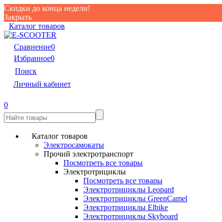
Скидки до конца недели!
Закрыть
Каталог товаров
Сравнение
0
Избранное
0
Поиск
Личный кабинет
0
Каталог товаров
Электросамокаты
Прочий электротранспорт
Посмотреть все товары
Электротрициклы
Посмотреть все товары
Электротрициклы Leopard
Электротрициклы GreenCamel
Электротрициклы Elbike
Электротрициклы Skyboard