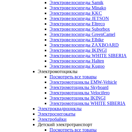
Электровелосипеды Samik
Электровелосипеды Minako
Электровелосипеды KKC
Электровелосипеды JETSON
Электровелосипеды Eltreco
Электровелосипеды Suborbox
Электровелосипеды GreenCamel
Электровелосипеды Elbike
Электровелосипеды ZAXBOARD
Электровелосипеды IKINGI
Электровелосипеды WHITE SIBERIA
Электровелосипеды Halten
Электровелосипеды Kugoo
Электромотоциклы
Посмотреть все товары
Электромотоциклы EMW-Vehicle
Электромотоциклы Skyboard
Электромотоциклы Velocifero
Электромотоциклы IKINGI
Электромотоциклы WHITE SIBERIA
Электроквадроциклы
Электроснегокаты
Электробайки
Детский электротранспорт
Посмотреть все товары